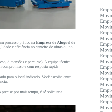
Empre
Movim
Empre
Movim
Empre
Movim
 um processo prático na
Empresa de Aluguel de
Empre
ilidade e eficiência no canteiro de obras ou no
Movim
Empre
Movi
eso, dimensões e percurso). A equipe técnica
em compromisso e com resposta rápida.
Empre
Movim
ado para o local indicado. Você escolhe entre
Empre
ncia.
Movim
Empre
precise por mais tempo, é só solicitar a
Movim
Empre
Movim