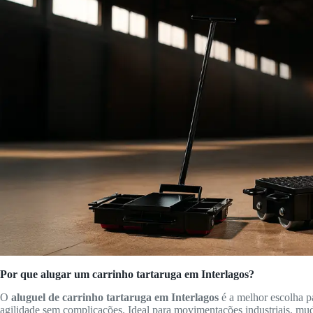
Por que alugar um carrinho tartaruga em Interlagos?
O
aluguel de carrinho tartaruga em Interlagos
é a melhor escolha p
agilidade sem complicações. Ideal para movimentações industriais, m