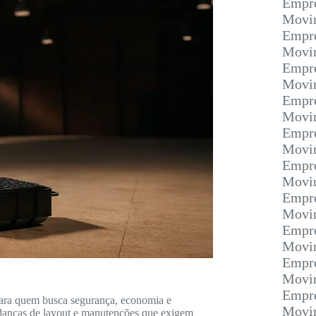
Empre
Movim
Empre
Movim
Empre
Movi
Empre
Movim
Empre
Movim
Empre
Movi
Empre
Movim
Empre
Movim
Empre
Movim
Empre
ara quem busca segurança, economia e
Movim
udanças de layout e manutenções que exigem