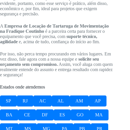
evidente, portanto, como esse serviço é prático, além disso,
econômico e, por fim, ideal para projetos que exigem
segurança e precisão.
A
Empresa de Locação de Tartaruga de Movimentação
na Fradique Coutinho
é a parceira certa para fornecer o
equipamento que você precisa, com
suporte técnico,
agilidade
e, acima de tudo, confiança do início ao fim.
Por isso, não perca tempo procurando em vários lugares. Em
vez disso, fale agora com a nossa equipe e
solicite seu
orçamento sem compromisso.
Assim, você aluga com quem
realmente entende do assunto e entrega resultado com rapidez
e segurança!
Estados onde atendemos
SP
RJ
AC
AL
AM
AP
BA
CE
DF
ES
GO
MA
MT
MS
MG
PA
PB
PR