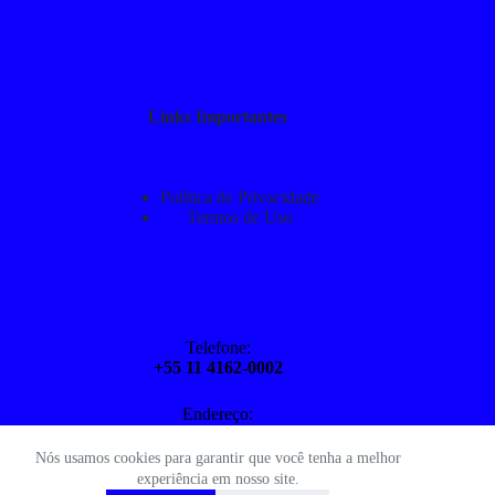
Links Importantes
Política de Privacidade
Termos de Uso
Telefone:
+55 11 4162-0002
Endereço:
Rua Jau 21, Barueri, SP
Nós usamos cookies para garantir que você tenha a melhor
experiência em nosso site.
E-mail: