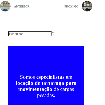
ANTERIOR
PRÓXIMO
Sem
resultados
Somos
especialistas
em
locação de tartaruga para
movimentação
de cargas
pesadas.