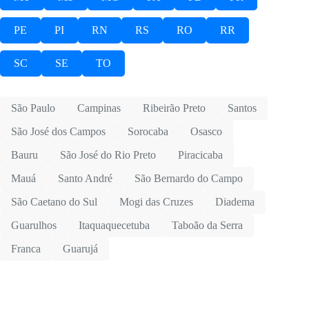
PE
PI
RN
RS
RO
RR
SC
SE
TO
São Paulo
Campinas
Ribeirão Preto
Santos
São José dos Campos
Sorocaba
Osasco
Bauru
São José do Rio Preto
Piracicaba
Mauá
Santo André
São Bernardo do Campo
São Caetano do Sul
Mogi das Cruzes
Diadema
Guarulhos
Itaquaquecetuba
Taboão da Serra
Franca
Guarujá