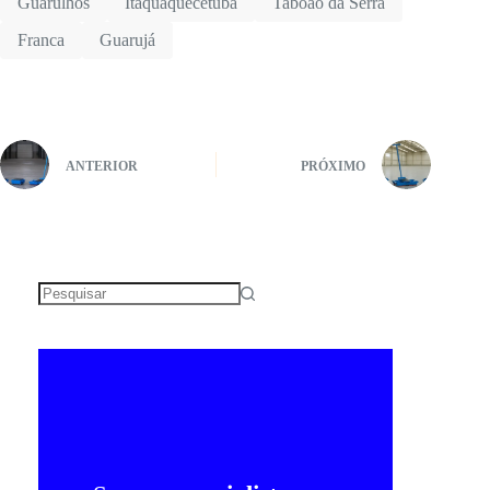
Guarulhos
Itaquaquecetuba
Taboão da Serra
Franca
Guarujá
ANTERIOR
PRÓXIMO
Sem
resultados