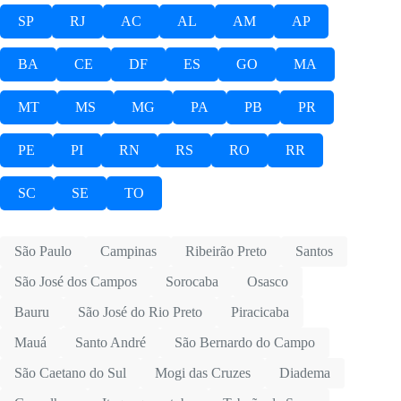
SP
RJ
AC
AL
AM
AP
BA
CE
DF
ES
GO
MA
MT
MS
MG
PA
PB
PR
PE
PI
RN
RS
RO
RR
SC
SE
TO
São Paulo
Campinas
Ribeirão Preto
Santos
São José dos Campos
Sorocaba
Osasco
Bauru
São José do Rio Preto
Piracicaba
Mauá
Santo André
São Bernardo do Campo
São Caetano do Sul
Mogi das Cruzes
Diadema