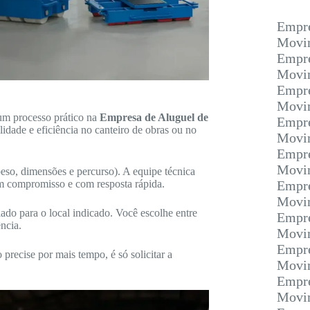
Empre
Movim
Empre
Movim
Empre
Movim
 um processo prático na
Empresa de Aluguel de
Empre
lidade e eficiência no canteiro de obras ou no
Movim
Empre
Movi
eso, dimensões e percurso). A equipe técnica
em compromisso e com resposta rápida.
Empre
Movim
ado para o local indicado. Você escolhe entre
Empre
ncia.
Movim
Empre
precise por mais tempo, é só solicitar a
Movim
Empre
Movim