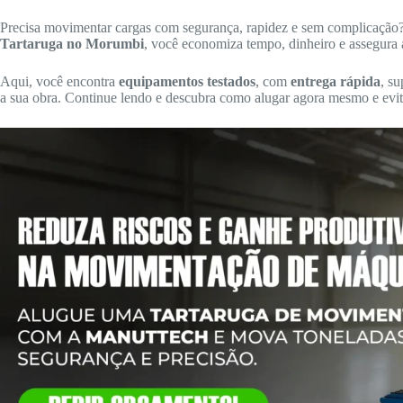
Precisa movimentar cargas com segurança, rapidez e sem complicaçã
Tartaruga no Morumbi
, você economiza tempo, dinheiro e assegura 
Aqui, você encontra
equipamentos testados
, com
entrega rápida
, su
a sua obra. Continue lendo e descubra como alugar agora mesmo e evita