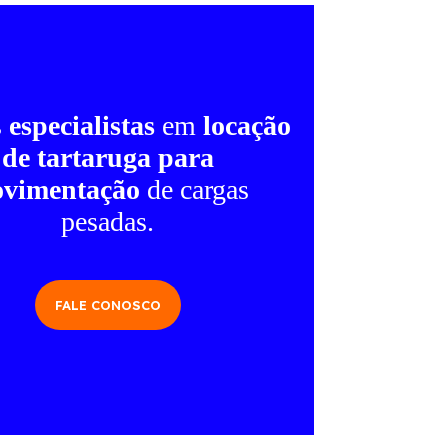
s
especialistas
em
locação
de tartaruga para
vimentação
de cargas
pesadas.
FALE CONOSCO