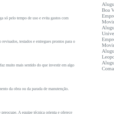
Alugu
Boa V
Empre
a só pelo tempo de uso e evita gastos com
Movim
Alugu
Unive
Empre
 revisados, testados e entregues prontos para o
Movim
Alugu
Leopo
Alugu
faz muito mais sentido do que investir em algo
Coma
mento da obra ou da parada de manutenção.
e preocupe. A equipe técnica orienta e oferece