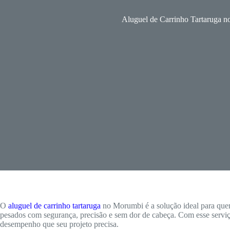
Aluguel de Carrinho Tartaruga 
O
aluguel de carrinho tartaruga
no Morumbi é a solução ideal para que
pesados com segurança, precisão e sem dor de cabeça. Com esse serviç
desempenho que seu projeto precisa.