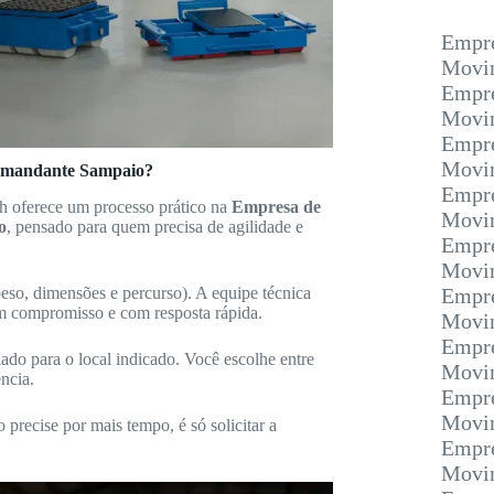
Empre
Movim
Empre
Movim
Empre
Movim
omandante Sampaio?
Empre
h oferece um processo prático na
Empresa de
Movim
o
, pensado para quem precisa de agilidade e
Empre
Movi
eso, dimensões e percurso). A equipe técnica
Empre
em compromisso e com resposta rápida.
Movim
Empre
ado para o local indicado. Você escolhe entre
Movim
ncia.
Empre
Movim
precise por mais tempo, é só solicitar a
Empre
Movim