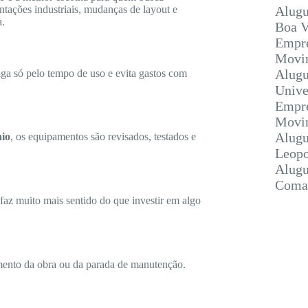
tações industriais, mudanças de layout e
Alugu
a.
Boa V
Empre
Movim
Alugu
ga só pelo tempo de uso e evita gastos com
Unive
Empre
Movim
Alugu
io
, os equipamentos são revisados, testados e
Leopo
Alugu
Coma
faz muito mais sentido do que investir em algo
mento da obra ou da parada de manutenção.