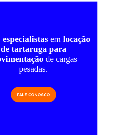
s
especialistas
em
locação
de tartaruga para
vimentação
de cargas
pesadas.
FALE CONOSCO