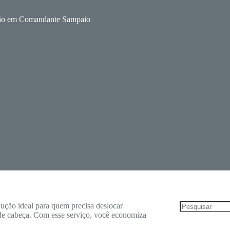
ção em Comandante Sampaio
ção ideal para quem precisa deslocar
de cabeça. Com esse serviço, você economiza
Sem
resultados