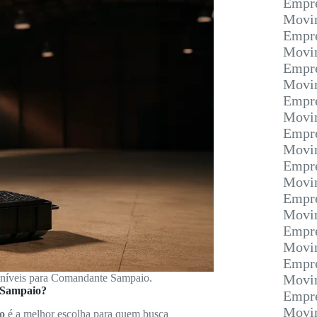
Empre
Movim
Empre
Movim
Empre
Movi
Empre
Movim
Empre
Movim
Empre
Movi
Empre
Movim
Empre
Movim
Empre
poníveis para Comandante Sampaio.
Movim
 Sampaio?
Empre
Movim
o
é a melhor escolha para quem busca