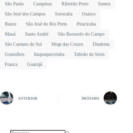
São Paulo
Campinas
Ribeirão Preto
Santos
São José dos Campos
Sorocaba
Osasco
Bauru
São José do Rio Preto
Piracicaba
Mauá
Santo André
São Bernardo do Campo
São Caetano do Sul
Mogi das Cruzes
Diadema
Guarulhos
Itaquaquecetuba
Taboão da Serra
Franca
Guarujá
ANTERIOR
PRÓXIMO