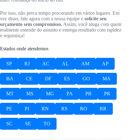
Por isso, não perca tempo procurando em vários lugares. Em
vez disso, fale agora com a nossa equipe e
solicite seu
orçamento sem compromisso.
Assim, você aluga com quem
realmente entende do assunto e entrega resultado com rapidez
e segurança!
Estados onde atendemos
SP
RJ
AC
AL
AM
AP
BA
CE
DF
ES
GO
MA
MT
MS
MG
PA
PB
PR
PE
PI
RN
RS
RO
RR
SC
SE
TO