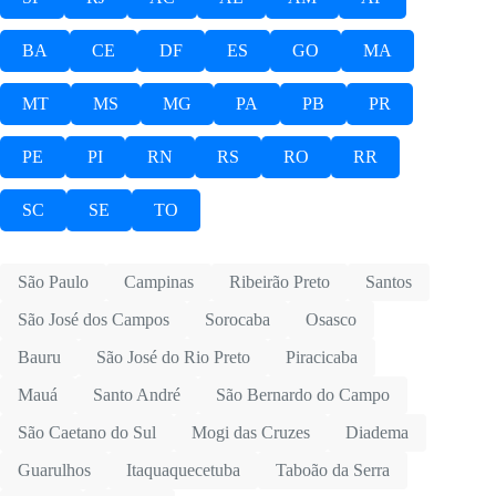
BA
CE
DF
ES
GO
MA
MT
MS
MG
PA
PB
PR
PE
PI
RN
RS
RO
RR
SC
SE
TO
São Paulo
Campinas
Ribeirão Preto
Santos
São José dos Campos
Sorocaba
Osasco
Bauru
São José do Rio Preto
Piracicaba
Mauá
Santo André
São Bernardo do Campo
São Caetano do Sul
Mogi das Cruzes
Diadema
Guarulhos
Itaquaquecetuba
Taboão da Serra